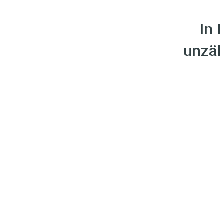
In
unzä